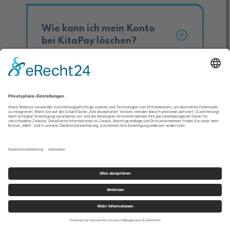
Wie kann ich mein Konto
bei KitaPay löschen?
KitaPay vereinfacht die Bestellverwaltung für Eltern,
Kindergärten und Caterer und übernimmt dabei auch die
Abrechnung.
info@kitapay.de
+49 89 248 897 791
Folge uns